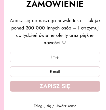
ZAMÓWIENIE
Zapisz się do naszego newslettera – tak jak
ponad 300 000 innych osób – i otrzymuj
co tydzień świetne oferty oraz piękne
nowości ♡
WPISZ
WPISZ
SWÓJ
SWÓJ
E-
E-
MAIL
MAIL
ZAPISZ SIĘ
Zaloguj się
/
Utwórz konto