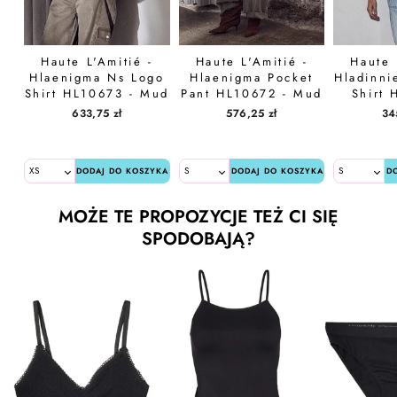
Haute L'Amitié -
Haute L'Amitié -
Haute 
Hlaenigma Ns Logo
Hlaenigma Pocket
Hladinni
Shirt HL10673 - Mud
Pant HL10672 - Mud
Shirt 
B
633,75 zł
576,25 zł
34
DODAJ DO KOSZYKA
DODAJ DO KOSZYKA
D
MOŻE TE PROPOZYCJE TEŻ CI SIĘ
SPODOBAJĄ?