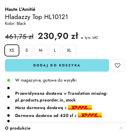
Haute L'Amitié
Skarpetki i rajstopy
Lavinde Copenhagen
Hladazzy Top HL10121
Kolor: Black
Komplety dresowe
Meraki
Cena
Cena
230,90 zł
461,75 zł
w tym VAT
regularna
promocyjna
T-shirty i Topy
Nailberry
SIZE
XS
S
M
L
XL
Kamizelki
Natalie Maria Scandinavian
DODAJ DO KOSZYKA
Komplety 🛍️
Oskia
W magazynie, gotowe do wysyłki
Rosalique
Przewidywana dostawa
w
Translation missing:
pl.products.preorder.in_stock
Rudolph Care
Masz darmową dostawę
z
Darmowa dostawa od 420 zł
z
Sandstone
O produkcie