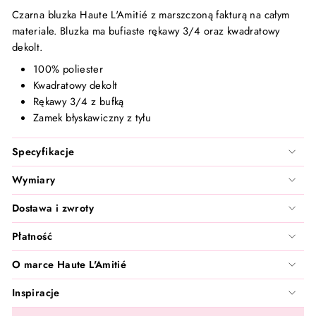
Santilea London - Real Rebel
Czarna bluzka Haute L'Amitié z marszczoną fakturą na całym
materiale. Bluzka ma bufiaste rękawy 3/4 oraz kwadratowy
TanCan
dekolt.
100% poliester
Valentin Beautyline
Kwadratowy dekolt
Rękawy 3/4 z bufką
Vita Liberata
Zamek błyskawiczny z tyłu
Wonderskin
Specyfikacje
Wymiary
Zarkoperfume
Dostawa i zwroty
Płatność
O marce Haute L'Amitié
Inspiracje