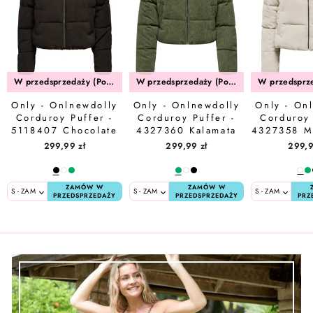
W przedsprzedaży (Połowa Sierpień)
W przedsprzedaży (Połowa Sierpień)
Only - Onlnewdolly
Only - Onlnewdolly
Only - On
Corduroy Puffer -
Corduroy Puffer -
Corduroy 
5118407 Chocolate
4327360 Kalamata
4327358 M
Torte Big Corduroy
Big Corduroy
Big Co
299,99 zł
299,99 zł
299,9
Pattern
Pattern
Patt
ZAMÓW W
ZAMÓW W
PRZEDSPRZEDAŻY
PRZEDSPRZEDAŻY
PRZ