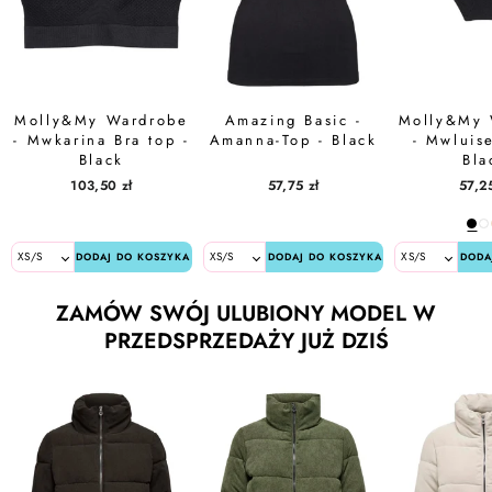
Molly&My Wardrobe
Amazing Basic -
Molly&My 
- Mwkarina Bra top -
Amanna-Top - Black
- Mwluise
Black
Bla
103,50 zł
57,75 zł
57,25
DODAJ DO KOSZYKA
DODAJ DO KOSZYKA
DODA
ZAMÓW SWÓJ ULUBIONY MODEL W
PRZEDSPRZEDAŻY JUŻ DZIŚ