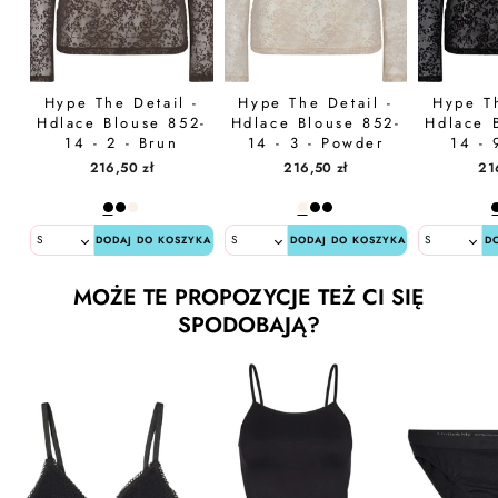
Hype The Detail -
Hype The Detail -
Hype Th
Hdlace Blouse 852-
Hdlace Blouse 852-
Hdlace 
14 - 2 - Brun
14 - 3 - Powder
14 - 
216,50 zł
216,50 zł
21
DODAJ DO KOSZYKA
DODAJ DO KOSZYKA
D
MOŻE TE PROPOZYCJE TEŻ CI SIĘ
SPODOBAJĄ?