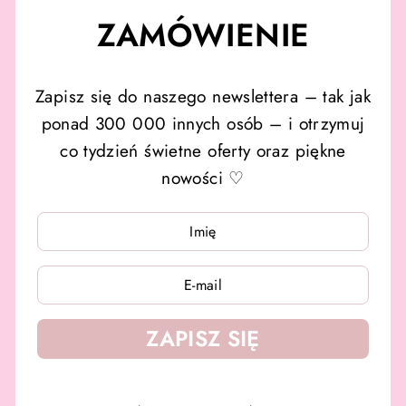
ZAMÓWIENIE
Zapisz się do naszego newslettera – tak jak
ponad 300 000 innych osób – i otrzymuj
co tydzień świetne oferty oraz piękne
nowości ♡
WPISZ
WPISZ
SWÓJ
SWÓJ
E-
E-
MAIL
MAIL
ZAPISZ SIĘ