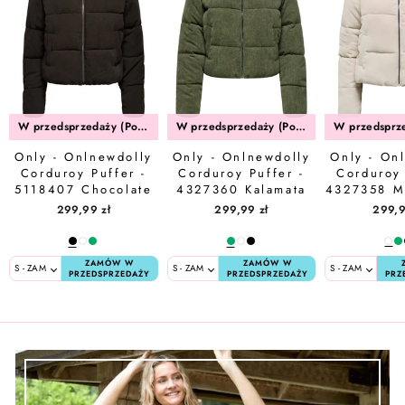
W przedsprzedaży (Połowa Sierpień)
W przedsprzedaży (Połowa Sierpień)
Only - Onlnewdolly
Only - Onlnewdolly
Only - On
Corduroy Puffer -
Corduroy Puffer -
Corduroy 
5118407 Chocolate
4327360 Kalamata
4327358 M
Torte Big Corduroy
Big Corduroy
Big Co
299,99 zł
299,99 zł
299,9
Pattern
Pattern
Patt
ZAMÓW W
ZAMÓW W
PRZEDSPRZEDAŻY
PRZEDSPRZEDAŻY
PRZ