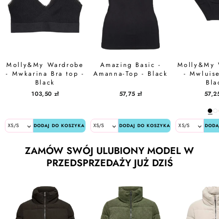
Molly&My Wardrobe
Amazing Basic -
Molly&My 
- Mwkarina Bra top -
Amanna-Top - Black
- Mwluise
Black
Bla
103,50 zł
57,75 zł
57,25
DODAJ DO KOSZYKA
DODAJ DO KOSZYKA
DODA
ZAMÓW SWÓJ ULUBIONY MODEL W
PRZEDSPRZEDAŻY JUŻ DZIŚ