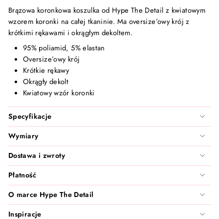
Santilea London - Real Rebel
Brązowa koronkowa koszulka od Hype The Detail z kwiatowym
wzorem koronki na całej tkaninie. Ma oversize’owy krój z
TanCan
krótkimi rękawami i okrągłym dekoltem.
95% poliamid, 5% elastan
Valentin Beautyline
Oversize’owy krój
Krótkie rękawy
Vita Liberata
Okrągły dekolt
Kwiatowy wzór koronki
Wonderskin
Specyfikacje
Zarkoperfume
Wymiary
Dostawa i zwroty
Płatność
O marce Hype The Detail
Inspiracje