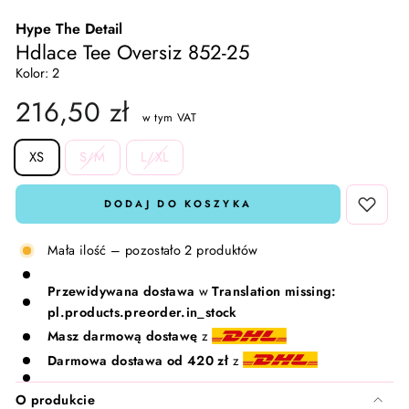
Hype The Detail
Skarpetki i rajstopy
Lavinde Copenhagen
Hdlace Tee Oversiz 852-25
Kolor: 2
Komplety dresowe
Meraki
216,50 zł
w tym VAT
T-shirty i Topy
Nailberry
SIZE
XS
S/M
L/XL
Kamizelki
Natalie Maria Scandinavian
DODAJ DO KOSZYKA
Komplety 🛍️
Oskia
Mała ilość – pozostało 2 produktów
Rosalique
Przewidywana dostawa
w
Translation missing:
pl.products.preorder.in_stock
Rudolph Care
Masz darmową dostawę
z
Darmowa dostawa od 420 zł
z
Sandstone
O produkcie