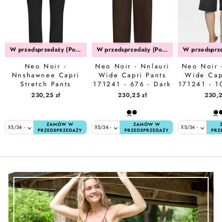
W przedsprzedaży (Połowa Sierpień)
W przedsprzedaży (Połowa Sierpień)
Neo Noir -
Neo Noir - Nnlauri
Neo Noir 
Nnshawnee Capri
Wide Capri Pants
Wide Cap
Stretch Pants
171241 - 676 - Dark
171241 - 1
171254 - 100 -
Brown
230,25 zł
230,25 zł
230,2
Black
ZAMÓW W
ZAMÓW W
PRZEDSPRZEDAŻY
PRZEDSPRZEDAŻY
PRZ