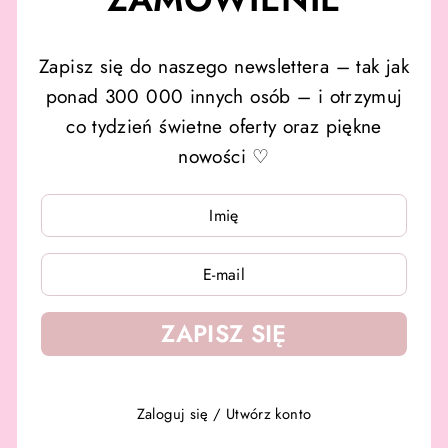
Zapisz się do naszego newslettera – tak jak
ponad 300 000 innych osób – i otrzymuj
co tydzień świetne oferty oraz piękne
nowości ♡
WPISZ
WPISZ
SWÓJ
SWÓJ
E-
E-
MAIL
MAIL
ZAPISZ SIĘ
Zaloguj się
/
Utwórz konto