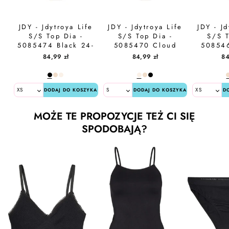
JDY - Jdytroya Life
JDY - Jdytroya Life
JDY - Jd
S/S Top Dia -
S/S Top Dia -
S/S T
5085474 Black 24-
5085470 Cloud
50854
03-26 W. Tapioca
Dancer 11-03-26
Stone 2
84,99 zł
84,99 zł
84
Big Flower
Multi Flower
Bla
DODAJ DO KOSZYKA
DODAJ DO KOSZYKA
D
MOŻE TE PROPOZYCJE TEŻ CI SIĘ
SPODOBAJĄ?