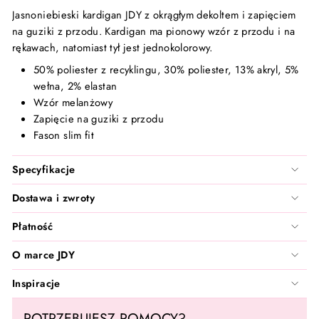
Santilea London - Real Rebel
Jasnoniebieski kardigan JDY z okrągłym dekoltem i zapięciem
na guziki z przodu. Kardigan ma pionowy wzór z przodu i na
TanCan
rękawach, natomiast tył jest jednokolorowy.
50% poliester z recyklingu, 30% poliester, 13% akryl, 5%
Valentin Beautyline
wełna, 2% elastan
Wzór melanżowy
Vita Liberata
Zapięcie na guziki z przodu
Fason slim fit
Wonderskin
Specyfikacje
Zarkoperfume
Dostawa i zwroty
Płatność
O marce JDY
Inspiracje
POTRZEBUJESZ POMOCY?