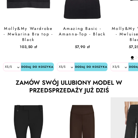
Molly&My Wardrobe
Amazing Basic -
Molly&My 
- Mwkarina Bra top -
Amanna-Top - Black
- Mwluise
Black
Bla
103,50 zł
57,90 zł
57,25
DODAJ DO KOSZYKA
DODAJ DO KOSZYKA
DODA
ZAMÓW SWÓJ ULUBIONY MODEL W
PRZEDSPRZEDAŻY JUŻ DZIŚ