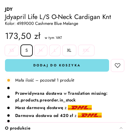
JDY
Skarpetki i rajstopy
Lavinde Copenhagen
Jdyapril Life L/S O-Neck Cardigan Knt
Kolor: 4989000 Cashmere Blue Melange
Komplety dresowe
Meraki
173,50 zł
w tym VAT
T-shirty i Topy
Nailberry
SIZE
XS
S
M
L
XL
XXL
Kamizelki
Natalie Maria Scandinavian
DODAJ DO KOSZYKA
Komplety 🛍️
Oskia
Mała ilość – pozostał 1 produkt
Rosalique
Przewidywana dostawa
w
Translation missing:
pl.products.preorder.in_stock
Rudolph Care
Masz darmową dostawę
z
Darmowa dostawa od 420 zł
z
Sandstone
O produkcie