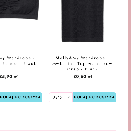
My Wardrobe -
Molly&My Wardrobe -
 Bando - Black
Mwkarina Top w. narrow
strap - Black
85,90 zł
80,50 zł
DODAJ DO KOSZYKA
DODAJ DO KOSZYKA