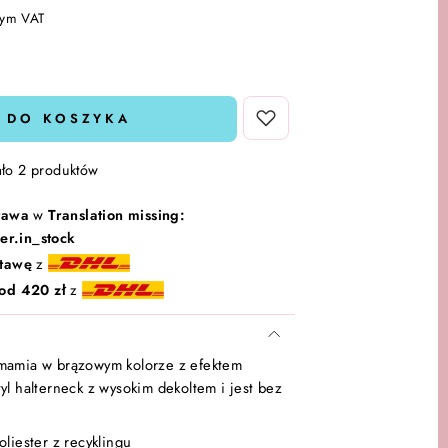
tym VAT
 DO KOSZYKA
ało 2 produktów
tawa
w
Translation missing:
er.in_stock
tawę
z
od 420 zł
z
rmamia w brązowym kolorze z efektem
yl halterneck z wysokim dekoltem i jest bez
liester z recyklingu