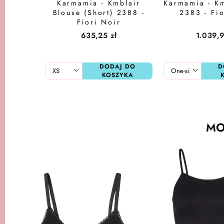
Karmamia - Kmblair
Karmamia - Km
Blouse (Short) 2388 -
2383 - Fi
Fiori Noir
635,25 zł
1.039,9
DODAJ DO
D
KOSZYKA
MO