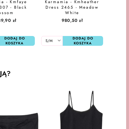
a - Kmfaye
Karmamia - Kmheather
307 - Black
Dress 2465 - Meadow
ossom
White
39,90 zł
980,50 zł
DODAJ DO
DODAJ DO
KOSZYKA
KOSZYKA
JĄ?