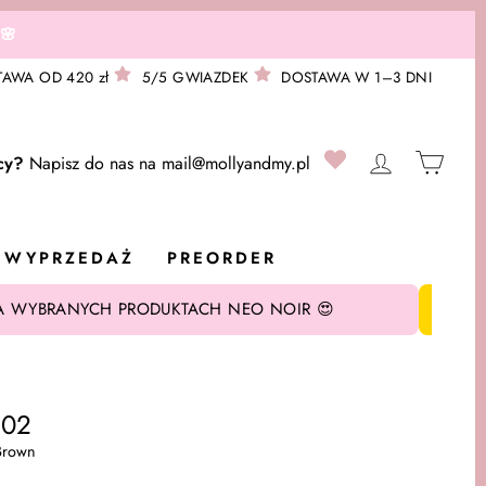
🌸
AWA OD 420 zł
5/5 GWIAZDEK
DOSTAWA W 1–3 DNI
0
ZALOGUJ S
KOS
cy?
Napisz do nas na
mail@mollyandmy.pl
WYPRZEDAŻ
PREORDER
A WYBRANYCH PRODUKTACH NEO NOIR 😍
202
 Brown