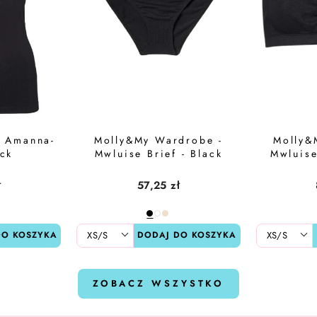
- Amanna-
Molly&My Wardrobe -
Molly&
ack
Mwluise Brief - Black
Mwluise
ł
57,25 zł
DO KOSZYKA
DODAJ DO KOSZYKA
ZOBACZ WSZYSTKO