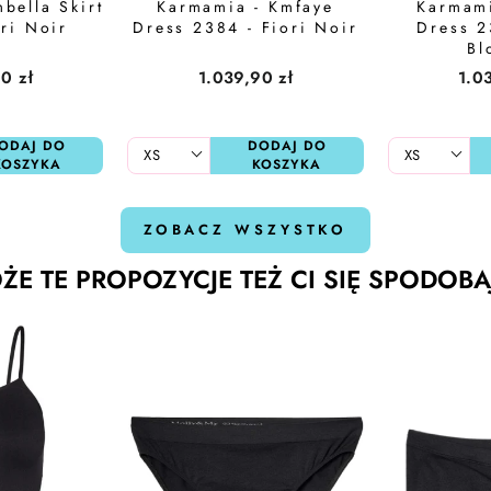
bella Skirt
Karmamia - Kmfaye
Karmami
ori Noir
Dress 2384 - Fiori Noir
Dress 2
Bl
0 zł
1.039,90 zł
1.0
ODAJ DO
DODAJ DO
KOSZYKA
KOSZYKA
ZOBACZ WSZYSTKO
ŻE TE PROPOZYCJE TEŻ CI SIĘ SPODOBA