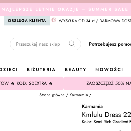
 NAJLEPSZE LETNIE OKAZJE – SUMMER SALE 
Wstrzymaj
OBSLUGA KLIENTA
WYSYŁKA OD 34 zł / DARMOWA DOST
pokaz
slajdów
Potrzebujesz pomo
Szukaj
DZIECI
BIŻUTERIA
BEAUTY
NOWOŚCI
ÓW 🔥 KOD: 20EXTRA 🔥
ZAOSZCZĘDŹ 50% N
Strona główna
/
Karmamia
/
Karmamia
Kmlulu Dress 2
Kolor: Semi Rich Gradient