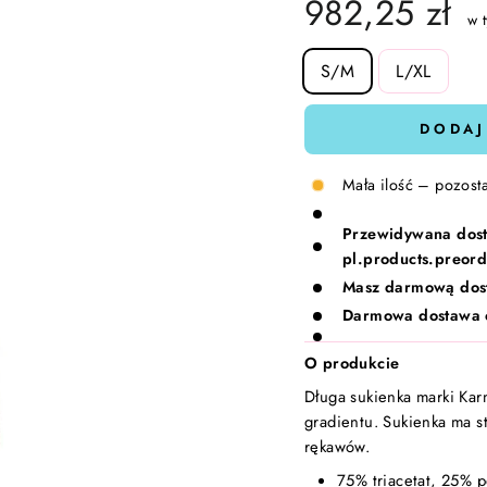
982,25 zł
w 
SIZE
S/M
L/XL
DODAJ
Mała ilość – pozost
Przewidywana dos
pl.products.preord
Masz darmową dos
Darmowa dostawa 
O produkcie
Długa sukienka marki Ka
gradientu. Sukienka ma st
rękawów.
75% triacetat, 25% po