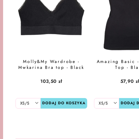
Molly&My Wardrobe -
Amazing Basic 
Mwkarina Bra top - Black
Top - Bl
103,50 zł
57,90 z
DODAJ DO KOSZYKA
DODAJ 