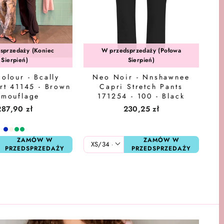
sprzedaży (Koniec
W przedsprzedaży (Połowa
Sierpień)
Sierpień)
olour - Bcally
Neo Noir - Nnshawnee
rt 41145 - Brown
Capri Stretch Pants
mouflage
171254 - 100 - Black
287,90 zł
230,25 zł
ZAMÓW W
ZAMÓW W
PRZEDSPRZEDAŻY
PRZEDSPRZEDAŻY