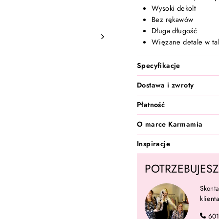
Wysoki dekolt
Bez rękawów
Długa długość
Więzane detale w tal
Specyfikacje
Dostawa i zwroty
Płatność
O marce Karmamia
Inspiracje
POTRZEBUJES
Skonta
klien
60