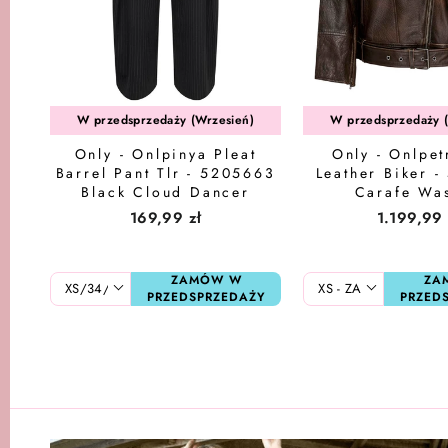
W przedsprzedaży (Wrzesień)
W przedsprzedaży 
Only - Onlpinya Pleat
Only - Onlpet
Barrel Pant Tlr - 5205663
Leather Biker 
Black Cloud Dancer
Carafe Wa
Pinstripes
169,99 zł
1.199,99 
ZAMÓW W
ZA
PRZEDSPRZEDAŻY
PRZED