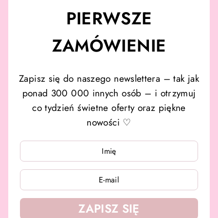
PIERWSZE
ZAMÓWIENIE
Zapisz się do naszego newslettera – tak jak
ponad 300 000 innych osób – i otrzymuj
co tydzień świetne oferty oraz piękne
nowości ♡
WPISZ
WPISZ
SWÓJ
SWÓJ
E-
E-
MAIL
MAIL
ZAPISZ SIĘ