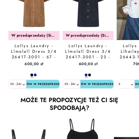
W przedsprzedaży (Sierpień)
W przedsprzedaży (Sierpień)
Lollys Laundry -
Lollys Laundry -
Lollys
Llmolall Dress 3/4
Llmolall Dress 3/4
Llhailey
26417-3001 - 67 -
26417-3001 - 23 -
26443-1
Hazel
Dark Blue
S
600,00 zł
600,00 zł
70
ZAMÓW W PRZEDSPRZEDAŻY
ZAMÓW W PRZEDSPRZEDAŻY
D
MOŻE TE PROPOZYCJE TEŻ CI SIĘ
SPODOBAJĄ?