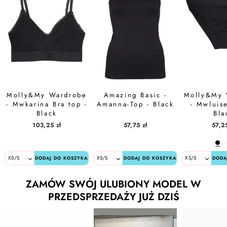
Molly&My Wardrobe
Amazing Basic -
Molly&My 
- Mwkarina Bra top -
Amanna-Top - Black
- Mwluise
Black
Bla
103,25 zł
57,75 zł
57,25
DODAJ DO KOSZYKA
DODAJ DO KOSZYKA
DODA
ZAMÓW SWÓJ ULUBIONY MODEL W
PRZEDSPRZEDAŻY JUŻ DZIŚ