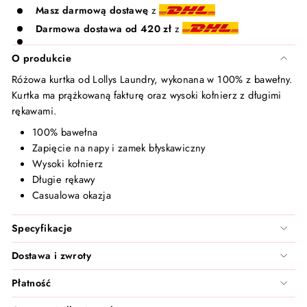
Santilea London - Real Rebel
Masz darmową dostawę
z
Darmowa dostawa od 420 zł
z
TanCan
O produkcie
Valentin Beautyline
Różowa kurtka od Lollys Laundry, wykonana w 100% z bawełny.
Kurtka ma prążkowaną fakturę oraz wysoki kołnierz z długimi
Vita Liberata
rękawami.
100% bawełna
Wonderskin
Zapięcie na napy i zamek błyskawiczny
Wysoki kołnierz
Zarkoperfume
Długie rękawy
Casualowa okazja
Specyfikacje
Dostawa i zwroty
Płatność