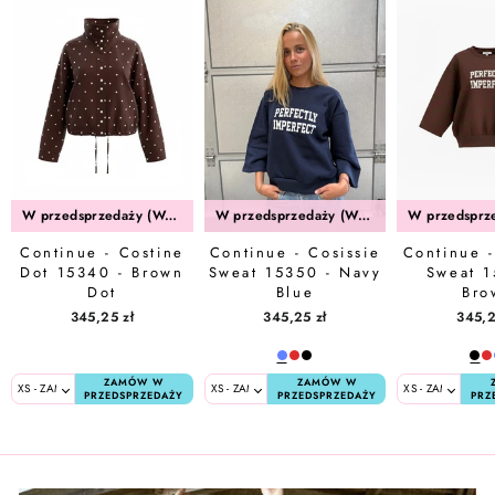
W przedsprzedaży (Wrzesień)
W przedsprzedaży (Wrzesień)
Continue - Costine
Continue - Cosissie
Continue -
Dot 15340 - Brown
Sweat 15350 - Navy
Sweat 1
Dot
Blue
Bro
345,25 zł
345,25 zł
345,2
ZAMÓW W
ZAMÓW W
PRZEDSPRZEDAŻY
PRZEDSPRZEDAŻY
PRZ