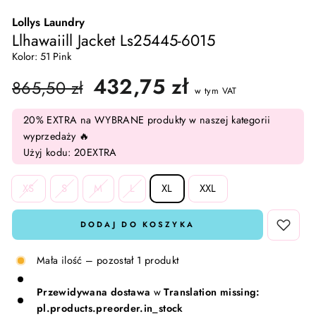
Lollys Laundry
Skarpetki i rajstopy
Lavinde Copenhagen
Llhawaiill Jacket Ls25445-6015
Kolor: 51 Pink
Komplety dresowe
Meraki
Cena
Cena
432,75 zł
865,50 zł
w tym VAT
regularna
promocyjna
T-shirty i Topy
Nailberry
20% EXTRA na WYBRANE produkty w naszej kategorii
Kamizelki
Natalie Maria Scandinavian
wyprzedaży 🔥
Użyj kodu: 20EXTRA
Komplety 🛍️
Oskia
SIZE
XS
S
M
L
XL
XXL
Rosalique
DODAJ DO KOSZYKA
Rudolph Care
Mała ilość – pozostał 1 produkt
Sandstone
Przewidywana dostawa
w
Translation missing:
pl.products.preorder.in_stock