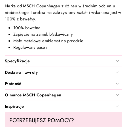
Santilea London - Real Rebel
Nerka od MSCH Copenhagen z dżinsu w średnim odcieniu
niebieskiego. Torebka ma zakrzywiony kształt i wykonana jest w
TanCan
100% z bawełny.
100% bawełna
Valentin Beautyline
Zapięcie na zamek błyskawiczny
Małe metalowe emblemat na przodzie
Vita Liberata
Regulowany pasek
Wonderskin
Specyfikacje
Dostawa i zwroty
Zarkoperfume
Płatność
O marce MSCH Copenhagen
Inspiracje
POTRZEBUJESZ POMOCY?