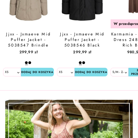
Jjxx - Jxmaeve Mid
Jjxx - Jxmaeve Mid
Karmamia -
Puffer Jacket -
Puffer Jacket -
Dress 248
5038547 Brindle
5038546 Black
Rich 
299,99 zł
299,99 zł
980,5
DODAJ DO KOSZYKA
DODAJ DO KOSZYKA
PRZ