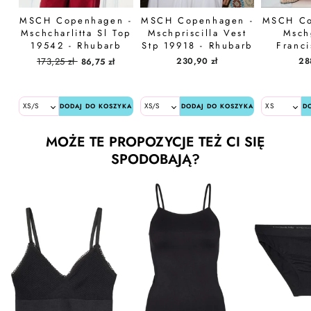
MSCH Copenhagen -
MSCH Copenhagen -
MSCH Co
Mschcharlitta Sl Top
Mschpriscilla Vest
Msch
19542 - Rhubarb
Stp 19918 - Rhubarb
Franci
B Sand
19803 
Cena
Cena
173,25 zł
230,90 zł
28
86,75 zł
regularna
promocyjna
DODAJ DO KOSZYKA
DODAJ DO KOSZYKA
D
MOŻE TE PROPOZYCJE TEŻ CI SIĘ
SPODOBAJĄ?