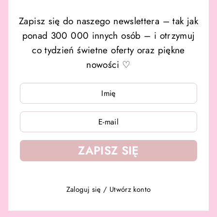
Zapisz się do naszego newslettera – tak jak
ponad 300 000 innych osób – i otrzymuj
co tydzień świetne oferty oraz piękne
nowości ♡
WPISZ
WPISZ
SWÓJ
SWÓJ
E-
E-
MAIL
MAIL
ZAPISZ SIĘ
Zaloguj się
/
Utwórz konto