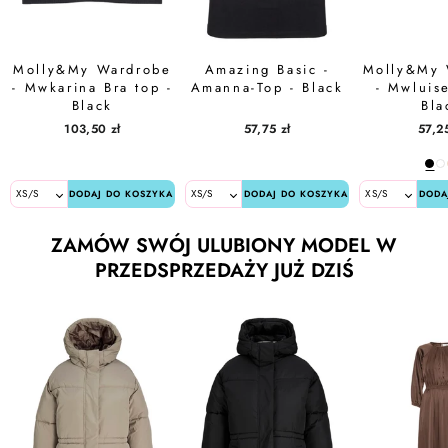
Molly&My Wardrobe
Amazing Basic -
Molly&My 
- Mwkarina Bra top -
Amanna-Top - Black
- Mwluise
Black
Bla
103,50 zł
57,75 zł
57,25
DODAJ DO KOSZYKA
DODAJ DO KOSZYKA
DODA
ZAMÓW SWÓJ ULUBIONY MODEL W
PRZEDSPRZEDAŻY JUŻ DZIŚ