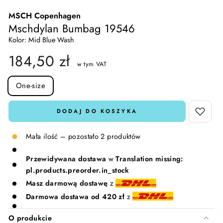
MSCH Copenhagen
Skarpetki i rajstopy
Lavinde Copenhagen
Mschdylan Bumbag 19546
Kolor: Mid Blue Wash
Komplety dresowe
Meraki
184,50 zł
w tym VAT
T-shirty i Topy
Nailberry
SIZE
One-size
Kamizelki
Natalie Maria Scandinavian
DODAJ DO KOSZYKA
Komplety 🛍️
Oskia
Mała ilość – pozostało 2 produktów
Rosalique
Przewidywana dostawa
w
Translation missing:
pl.products.preorder.in_stock
Rudolph Care
Masz darmową dostawę
z
Darmowa dostawa od 420 zł
z
Sandstone
O produkcie