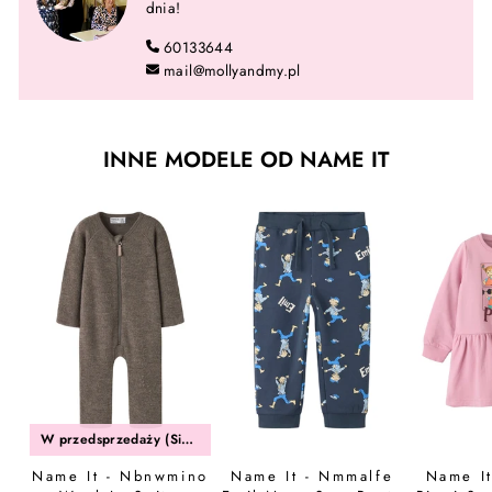
dnia!
60133644
mail@mollyandmy.pl
INNE MODELE OD NAME IT
W przedsprzedaży (Sierpień)
Name It - Nbnwmino
Name It - Nmmalfe
Name It