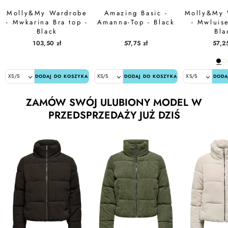
Molly&My Wardrobe
Amazing Basic -
Molly&My 
- Mwkarina Bra top -
Amanna-Top - Black
- Mwluise
Black
Bla
103,50 zł
57,75 zł
57,25
DODAJ DO KOSZYKA
DODAJ DO KOSZYKA
DODA
ZAMÓW SWÓJ ULUBIONY MODEL W
PRZEDSPRZEDAŻY JUŻ DZIŚ