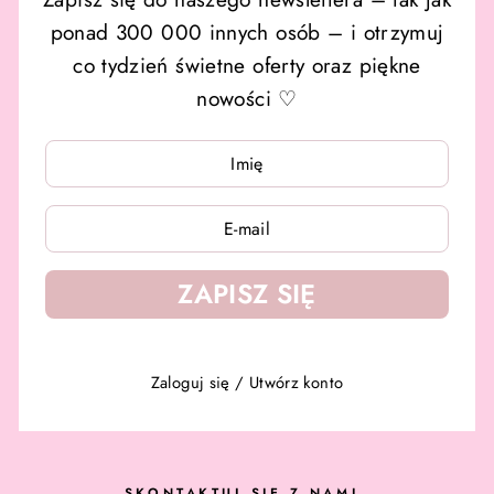
ponad 300 000 innych osób – i otrzymuj
co tydzień świetne oferty oraz piękne
nowości ♡
WPISZ
WPISZ
SWÓJ
SWÓJ
E-
E-
MAIL
MAIL
ZAPISZ SIĘ
Zaloguj się
/
Utwórz konto
SKONTAKTUJ SIĘ Z NAMI