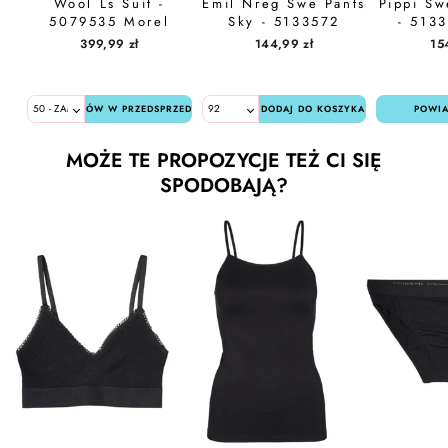
Wool Ls Suit -
Emil Nreg Swe Pants
Pippi Sw
5079535 Morel
Sky - 5133572
- 5133
Ombre Blue
399,99 zł
144,99 zł
15
ZAMÓW W PRZEDSPRZEDAŻY
DODAJ DO KOSZYKA
POWI
MOŻE TE PROPOZYCJE TEŻ CI SIĘ
SPODOBAJĄ?