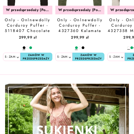
W przedsprzedaży (Połowa Sierpień)
W przedsprzedaży (Połowa Sierpień)
Only - Onlnewdolly
Only - Onlnewdolly
Only - On
Corduroy Puffer -
Corduroy Puffer -
Corduroy 
5118407 Chocolate
4327360 Kalamata
4327358 M
Torte Big Corduroy
Big Corduroy
Big Co
299,99 zł
299,99 zł
299,9
Pattern
Pattern
Patt
ZAMÓW W
ZAMÓW W
PRZEDSPRZEDAŻY
PRZEDSPRZEDAŻY
PRZ