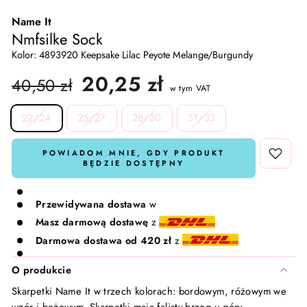
Name It
Skarpetki i rajstopy
Lavinde Copenhagen
Nmfsilke Sock
Kolor: 4893920 Keepsake Lilac Peyote Melange/Burgundy
Komplety dresowe
Meraki
Cena
Cena
20,25 zł
40,50 zł
w tym VAT
regularna
promocyjna
T-shirty i Topy
Nailberry
SIZE
22/24
25/27
28/30
31/33
Kamizelki
Natalie Maria Scandinavian
POWIADOM MNIE, GDY PRODUKT
BĘDZIE DOSTĘPNY
Komplety 🛍️
Oskia
Rosalique
Przewidywana dostawa
w
Masz darmową dostawę
z
Rudolph Care
Darmowa dostawa od 420 zł
z
O produkcie
Sandstone
Skarpetki Name It w trzech kolorach: bordowym, różowym we
wzór i beżowym. Skarpetki mają falisty brzeg u góry.