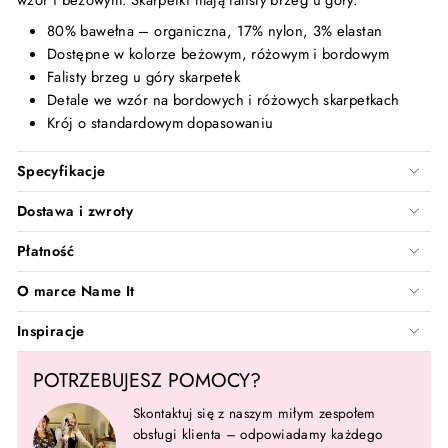
Santilea London - Real Rebel
80% bawełna – organiczna, 17% nylon, 3% elastan
TanCan
Dostępne w kolorze beżowym, różowym i bordowym
Falisty brzeg u góry skarpetek
Detale we wzór na bordowych i różowych skarpetkach
Valentin Beautyline
Krój o standardowym dopasowaniu
Vita Liberata
Specyfikacje
Wonderskin
Dostawa i zwroty
Płatność
Zarkoperfume
O marce Name It
Inspiracje
POTRZEBUJESZ POMOCY?
Skontaktuj się z naszym miłym zespołem
obsługi klienta – odpowiadamy każdego