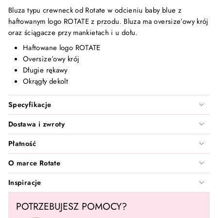
Santilea London - Real Rebel
Bluza typu crewneck od Rotate w odcieniu baby blue z
haftowanym logo ROTATE z przodu. Bluza ma oversize’owy krój
TanCan
oraz ściągacze przy mankietach i u dołu.
Haftowane logo ROTATE
Valentin Beautyline
Oversize’owy krój
Długie rękawy
Vita Liberata
Okrągły dekolt
Wonderskin
Specyfikacje
Dostawa i zwroty
Zarkoperfume
Płatność
O marce Rotate
Inspiracje
POTRZEBUJESZ POMOCY?