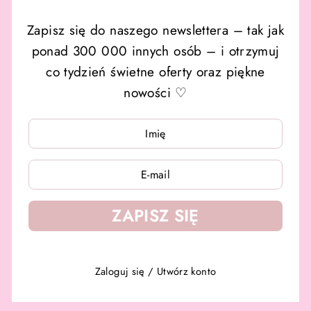
Zapisz się do naszego newslettera – tak jak
ponad 300 000 innych osób – i otrzymuj
co tydzień świetne oferty oraz piękne
nowości ♡
WPISZ
WPISZ
SWÓJ
SWÓJ
E-
E-
MAIL
MAIL
ZAPISZ SIĘ
Zaloguj się
/
Utwórz konto