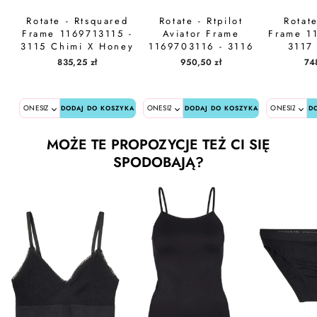
Rotate - Rtsquared
Rotate - Rtpilot
Rotate
Frame 1169713115 -
Aviator Frame
Frame 1
3115 Chimi X Honey
1169703116 - 3116
3117
Tortoise
Chimi X Solid Brown
Bu
835,25 zł
950,50 zł
74
DODAJ DO KOSZYKA
DODAJ DO KOSZYKA
D
MOŻE TE PROPOZYCJE TEŻ CI SIĘ
SPODOBAJĄ?