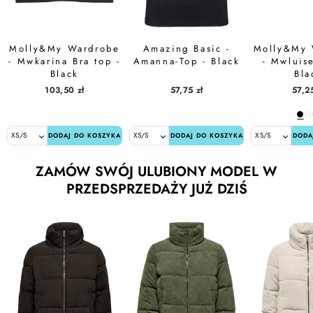
Molly&My Wardrobe
Amazing Basic -
Molly&My 
- Mwkarina Bra top -
Amanna-Top - Black
- Mwluise
Black
Bla
103,50 zł
57,75 zł
57,25
DODAJ DO KOSZYKA
DODAJ DO KOSZYKA
DODA
ZAMÓW SWÓJ ULUBIONY MODEL W
PRZEDSPRZEDAŻY JUŻ DZIŚ