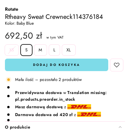
Rotate
Skarpetki i rajstopy
Lavinde Copenhagen
Rtheavy Sweat Crewneck114376184
Kolor: Baby Blue
Komplety dresowe
Meraki
692,50 zł
w tym VAT
T-shirty i Topy
Nailberry
SIZE
XS
S
M
L
XL
Kamizelki
Natalie Maria Scandinavian
DODAJ DO KOSZYKA
Komplety 🛍️
Oskia
Mała ilość – pozostało 2 produktów
Rosalique
Przewidywana dostawa
w
Translation missing:
pl.products.preorder.in_stock
Rudolph Care
Masz darmową dostawę
z
Darmowa dostawa od 420 zł
z
Sandstone
O produkcie