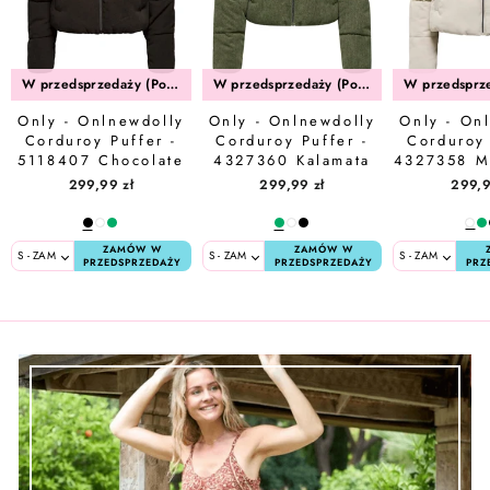
W przedsprzedaży (Połowa Sierpień)
W przedsprzedaży (Połowa Sierpień)
Only - Onlnewdolly
Only - Onlnewdolly
Only - On
Corduroy Puffer -
Corduroy Puffer -
Corduroy 
5118407 Chocolate
4327360 Kalamata
4327358 M
Torte Big Corduroy
Big Corduroy
Big Co
299,99 zł
299,99 zł
299,9
Pattern
Pattern
Patt
ZAMÓW W
ZAMÓW W
PRZEDSPRZEDAŻY
PRZEDSPRZEDAŻY
PRZ