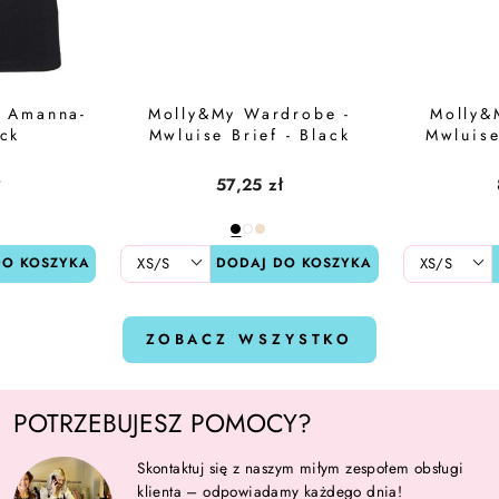
- Amanna-
Molly&My Wardrobe -
Molly&
ack
Mwluise Brief - Black
Mwluise
ł
57,25 zł
DO KOSZYKA
DODAJ DO KOSZYKA
ZOBACZ WSZYSTKO
POTRZEBUJESZ POMOCY?
Skontaktuj się z naszym miłym zespołem obsługi
klienta – odpowiadamy każdego dnia!