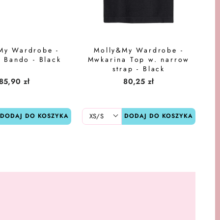
My Wardrobe -
Molly&My Wardrobe -
 Bando - Black
Mwkarina Top w. narrow
strap - Black
85,90 zł
80,25 zł
DODAJ DO KOSZYKA
DODAJ DO KOSZYKA