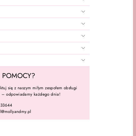
Z POMOCY?
ktuj się z naszym miłym zespołem obsługi
ta – odpowiadamy każdego dnia!
133644
l@mollyandmy.pl