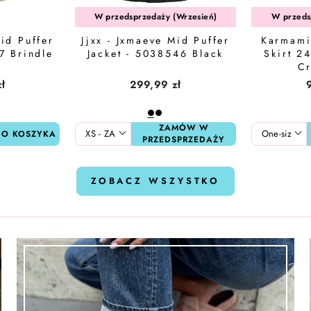
W przedsprzedaży (Wrzesień)
W przeds
Mid Puffer
Jjxx - Jxmaeve Mid Puffer
Karmami
7 Brindle
Jacket - 5038546 Black
Skirt 2
C
ł
299,99 zł
ZAMÓW W
DO KOSZYKA
PRZEDSPRZEDAŻY
ZOBACZ WSZYSTKO