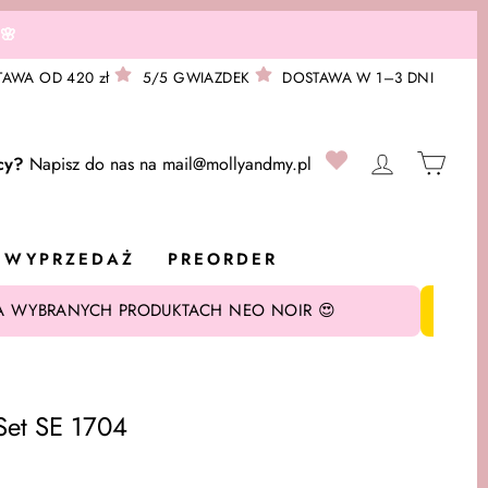
🌸
AWA OD 420 zł
5/5 GWIAZDEK
DOSTAWA W 1–3 DNI
0
ZALOGUJ S
KOS
cy?
Napisz do nas na
mail@mollyandmy.pl
WYPRZEDAŻ
PREORDER
A WYBRANYCH PRODUKTACH NEO NOIR 😍
Set SE 1704