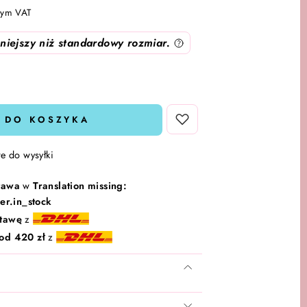
tym VAT
iejszy niż standardowy rozmiar.
 DO KOSZYKA
e do wysyłki
tawa
w
Translation missing:
er.in_stock
tawę
z
od 420 zł
z