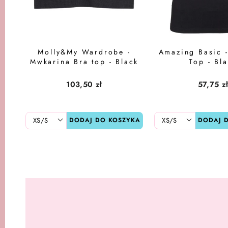
Molly&My Wardrobe -
Amazing Basic 
Mwkarina Bra top - Black
Top - Bl
103,50 zł
57,75 z
DODAJ DO KOSZYKA
DODAJ 