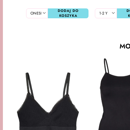
DODAJ DO
D
KOSZYKA
MO