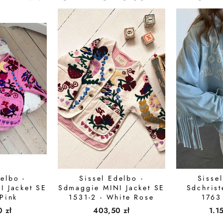
elbo -
Sissel Edelbo -
Sisse
I Jacket SE
Sdmaggie MINI Jacket SE
Sdchrist
Pink
1531-2 - White Rose
1763
 zł
403,50 zł
1.1