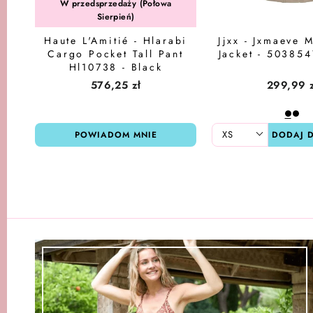
W przedsprzedaży (Połowa
Sierpień)
Haute L'Amitié - Hlarabi
Jjxx - Jxmaeve 
Cargo Pocket Tall Pant
Jacket - 503854
Hl10738 - Black
576,25 zł
299,99 z
POWIADOM MNIE
DODAJ 