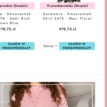
przedaży (Sierpień)
W przedsprzedaży (Sierpień)
a - Kmsavannah
Karmamia - Kmsavannah
478 - Semi Rich
Skirt 2475 - Maxi Floral
rown Blue
978,75 zł
978,75 zł
ZAMÓW W
ZAMÓW W
PRZEDSPRZEDAŻY
PRZEDSPRZEDAŻY