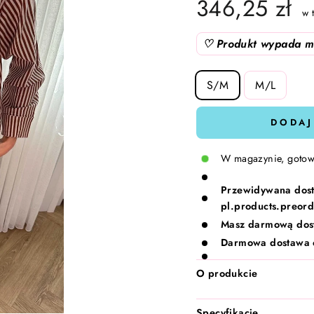
346,25 zł
w 
♡ Produkt wypada mn
SIZE
S/M
M/L
DODAJ
W magazynie, gotow
Przewidywana dos
pl.products.preord
Masz darmową dos
Darmowa dostawa 
O produkcie
Specyfikacje