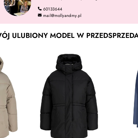
60133644
mail@mollyandmy.pl
J ULUBIONY MODEL W PRZEDSPRZEDAŻ